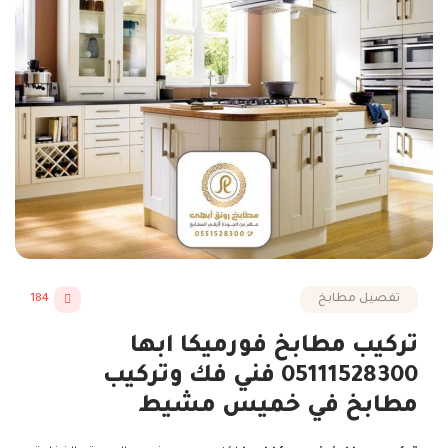
تفصيل مطابخ
184
تركيب مطابخ فورميكا ابها
05111528300 فني فك وتركيب
مطابخ في خميس مشيط