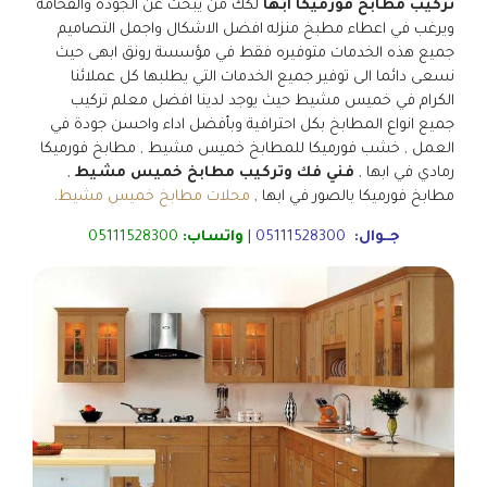
تركيب مطابخ فورميكا ابها
لكك من يبحث عن الجودة والفخامة
ويرغب في اعطاء مطبخ منزله افضل الاشكال واجمل التصاميم
جميع هذه الخدمات متوفيره فقط في مؤسسة رونق ابهى حيث
نسعى دائما الى توفير جميع الخدمات التي يطلبها كل عملائنا
الكرام في خميس مشيط حيث يوجد لدينا افضل معلم تركيب
جميع انواع المطابخ بكل احترافية وبأفضل اداء واحسن جودة في
العمل , خشب فورميكا للمطابخ خميس مشيط , مطابخ فورميكا
رمادي في ابها ,
فني فك وتركيب مطابخ خميس مشيط
,
مطابخ فورميكا بالصور في ابها ,
محلات مطابخ خميس مشيط
.
جــوال:
05111528300
|
واتساب:
05111528300