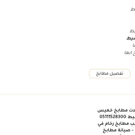
ط
يط
شيط
ا
ابها
تفصيل مطابخ
ات مطابخ خميس
مشيط 05111528300
ب مطابخ رخام في
 - صيانة مطابخ