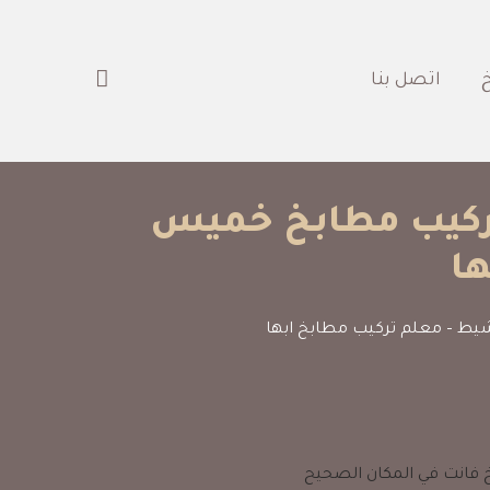
‎
اتصل بنا‎
وم ابها 05111528300 عامل تركيب مطابخ خميس
ا
فانت في المكان الصحيح