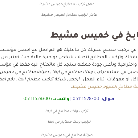
عامل تركيب مطابخ خميس مشيط
ابخ في خميس مشيط
غب في تركيب مطبخ لمنزلك كل ماعليك هو التواصل مع افضل مؤسس
ة فك وتركيب المطابخ تتطلب شخص ذو خبرة عالية حيث نعتبر من 
احترافية وبأعلى جودة ممكنه ستجد كل ماتحتاج الية فقط في مؤسس
صين في عملية
تركيب وفك مطابخ في ابها , صيانة مطابخ في خمي
كل او معوقات اثناء العمل ,
ارخص شركة تركيب مطابخ ابها , رقم افض
ة مطابخ المنيوم خميس مشيط
.
جــوال:
05111528300
|
واتساب:
05111528300
تركيب وفك مطابخ في ابها