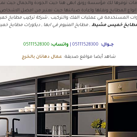
خدمات توفرها لك مؤسسة رونق ابهى هنا حيث الجودة والجمال حيث ن
انواع المطابخ ونقلها واعادة صيانتها حيث نعتبر من افضل الاشخاص
وات المستخدمة في عمليات الفك والتركيب ,
شركة تركيب مطابخ خمي
 مطابخ خميس مشيط
, مطابخ المنيوم في ابها , ديكورات مطابخ خ
جــوال:
05111528300
|
واتساب:
05111528300
شاهد أيضا مواقع صديقة:
عمال دهانان بالخرج