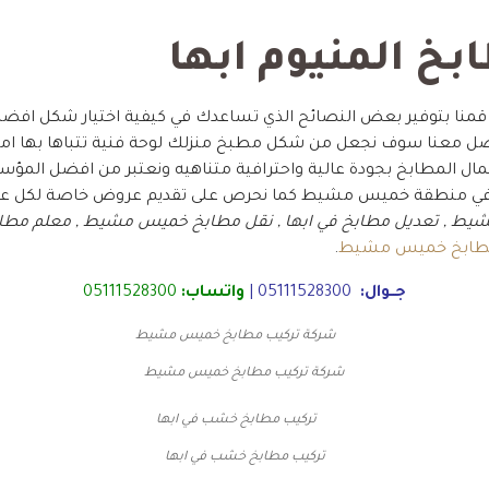
خ المنيوم ابها
 قمنا بتوفير بعض النصائح الذي تساعدك في كيفية اختيار شكل افض
لتواصل معنا سوف نجعل من شكل مطبخ منزلك لوحة فنية تتباها بها اما
مال المطابخ بجودة عالية واحترافية متناهيه ونعتبر من افضل المؤ
م في منطقة خميس مشيط كما نحرص على تقديم عروض خاصة لكل عمل
شيط , تعديل مطابخ في ابها , نقل مطابخ خميس مشيط , معلم مط
طابخ خميس مشيط
.
جــوال:
05111528300
|
واتساب:
05111528300
شركة تركيب مطابخ خميس مشيط
تركيب مطابخ خشب في ابها