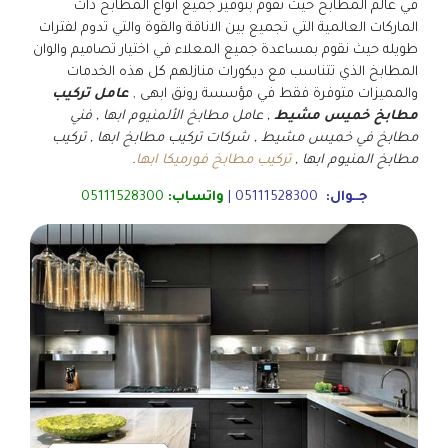
في عالم المطابخ حيث تقوم بتوفير جميع انواع المطابخ ذات
الماركات العالمية التي تجميع بين الاناقة والقوة والتي تدوم لفترات
طويله حيث نقوم بمساعدة جميع المعلاء في اختيار تصاميم والوان
المطابخ الذي تتناسب مع ديكورات منازلهم كل هذه الخدمات
والمميزات متوفرة فقط في مؤسسة رونق ابهى ,
عامل تركيب
مطابخ خميس مشيط
, عامل مطابخ الألمنيوم ابها , فني
مطابخ في خميس مشيط , شركات تركيب مطابخ ابها , تركيب
مطابخ المنيوم ابها ,
تركيب مطابخ فورميكا ابها
.
جــوال:
05111528300
|
واتساب:
05111528300