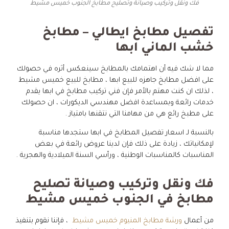
فك ونقل وتركيب وصيانة وتصليح مطابخ الجنوب خميس مشيط
تفصيل مطابخ ايطالي – مطابخ
خشب الماني ابها
مما لا شك فيه أن اهتمامك بالمطابخ سينعكس أثره في حصولك
على افضل مطابخ جاهزه للبيع ابها ، مطابخ للبيع خميس مشيط
، لذلك ان كنت مهتم بالأمر فإن فني تركيب مطابخ في ابها يقدم
خدمات رائعة وبمساعدة افضل مهندسي الديكورات ، ان حصولك
على مطبخ رائع هي من مهامنا التي نتقنها بامتياز .
بالنسبة لـ اسعار تفصيل المطابخ في ابها ستجدها مناسبة
لإمكانياتك ، زيادة على ذلك فإن لدينا عروض رائعة في بعض
المناسبات كالمناسبات الوطنية ، ورأسي السنة الميلادية والهجرية .
فك ونقل وتركيب وصيانة تصليح
مطابخ في الجنوب خميس مشيط
من أعمال
ورشة مطابخ المنيوم خميس مشيط
، فإننا نقوم بتنفيذ