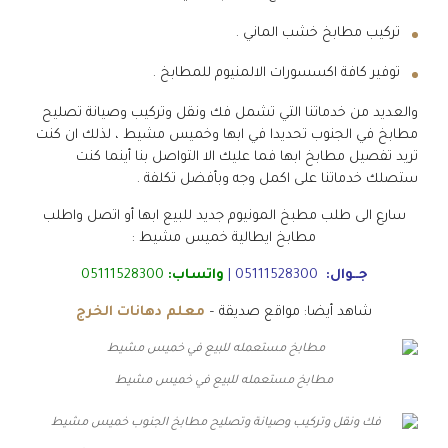
تركيب مطابخ خشب الماني .
توفير كافة اكسسورات الالمنيوم للمطابخ .
والعديد من خدماتنا التي تشمل فك ونقل وتركيب وصيانة تصليح
مطابخ في الجنوب تحديدا في ابها وخميس مشيط ، لذلك ان كنت
تريد تفصيل مطابخ ابها فما عليك الا التواصل بنا أينما كنت
ستصلك خدماتنا على اكمل وجه وبأفضل تكلفة .
سارع الى طلب مطبخ المونيوم جديد للبيع ابها أو اتصل واطلب
مطابخ ايطالية خميس مشيط :
جــوال:
05111528300
|
واتساب:
05111528300
شاهد أيضا: مواقع صديقة –
معلم دهانات الخرج
مطابخ مستعمله للبيع في خميس مشيط