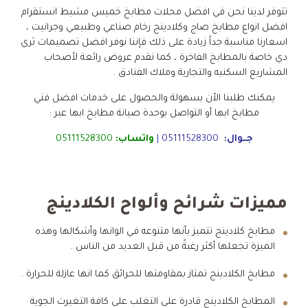
تتوفر لدينا نحن في افضل محلات مطابخ خميس مشيط انستقرام
افضل انواع مطابخ صاج وكلادينج رخام صناعي وطبيعي وجرانيت ،
اسعارنا مناسبة جداً زيادة على ذلك فإننا نوفر افضل تصميمات ثري
دي خاصة بالمطابخ الفاخرة ، كما نقدم عروض رائعة لأصحاب
المشاريع السكنيه والتجارية وملاك الفنادق .
يمكنك طلبنا الأن بسهولة والحصول على خدمات افضل فني
مطابخ ابها أو التواصل بوحدة صيانة مطابخ ابها عبر :
جــوال:
05111528300
|
واتساب:
05111528300
مميزات شرائح وألواح الكلادينج
مطابخ كلادينج تتميز بأنها متنوعه في الوانها وأشكالها وهذه
الميزة تجعلها أكثر رغبةً من قبل العديد من الناس .
مطابخ الكلادينج تمتاز بمقاومتها للحرائق كما انها عازلة للحرارة .
المطابخ الكلادينج قادرة على التغلب على كافة التغيرت الجوية