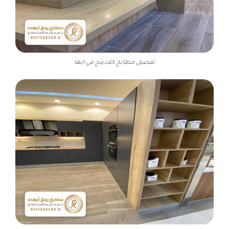
تفصيل مطابخ كلادينج في ابها