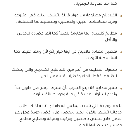
كما انها مقاومة للرطوبة .
الكلادينج مصنوعة من مواد قابلة للتشكل لذلك فهي متنوعه
ومرنه بمقاساتها الكبيرة والصغيرة وبتصميماتها المختلفة .
مطابخ كلادينج ابها مقاومة للصدأ كما انها مضاده للخدش
والتآكل .
تفصيل مطابخ كلادينج في ابها خيار رائع لأن وزنها خفيف كما
انها سهلة التركيب .
سهولة التنظيف هي أهم ميزة للماطبخ الكلادينج والتي يمكنك
تنظيفها فقط بالماء وقطرات قليلة من الخل .
تتميز مطابخ كلادينج الجنوب بأن عمرها الإفتراضي طويل جداً
وتدوم لسنوات عديدة في حالة وجود صيانة سنويه .
اللغة الوحيدة التي نتحدث بها هي الفخامة والأناقة لذلك اطلب
خدماتنا لتشعر بالفرق الكبير وتحصل على افضل جودة عمل عبر
افضل كادر مختص بـ تفصيل وتركيب وصيانة وتصليح مطابخ
خميس مشيط ابها الجنوب .