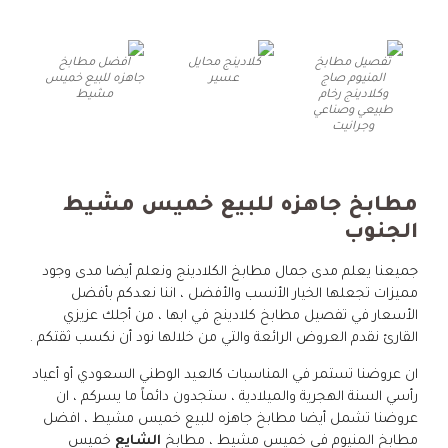
تفصيل مطابخ
كلادينج محايل
افضل مطابخ
المنيوم صاج
عسير
جاهزه للبيع خميس
وكلادينج رخام
مشيط
طبيعي وصناعي
وجرانيت
مطابخ جاهزه للبيع خميس مشيط
الجنوب
جميعنا يعلم مدى جمال مطابخ الكلادينج ونعلم أيضا مدى وجود
مميزات تجعلها الخيار الأنسب والأفضل ، اننا نعدكم بأفضل
الأسعار في تفصيل مطابخ كلادينج في ابها ، من أجلك عزيزي
القارئ نقدم العروض الرائعة والتي من خلالها نود أن نكسب ثقتكم .
ان عروضنا تستمر في المناسبات كالعيد الوطني السعودي أو أعياد
رأسي السنة الهجرية والميلادية ، ستجدون دائماً ما يسركم ، ان
عروضنا تشمل أيضا مطابخ جاهزه للبيع خميس مشيط ، افضل
مطابخ المنيوم في خميس مشيط ،
مطابخ
الشايع
خميس