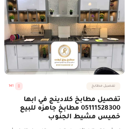
تفصيل مطابخ
141
تفصيل مطابخ كلادينج في ابها
05111528300 مطابخ جاهزه للبيع
خميس مشيط الجنوب