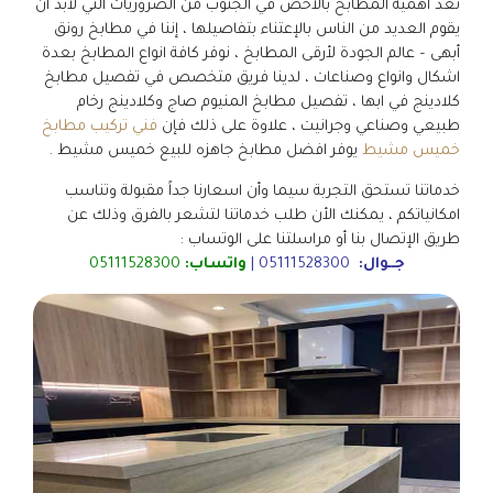
تعد أهمية المطابخ بالأخص في الجنوب من الضروريات التي لابد أن
يقوم العديد من الناس بالإعتناء بتفاصيلها ، إننا في مطابخ رونق
أبهى – عالم الجودة لأرقى المطابخ ، نوفر كافة انواع المطابخ بعدة
اشكال وانواع وصناعات ، لدينا فريق متخصص في تفصيل مطابخ
كلادينج في ابها ، تفصيل مطابخ المنيوم صاج وكلادينج رخام
طبيعي وصناعي وجرانيت ، علاوة على ذلك فإن
فني تركيب مطابخ
خميس مشيط
يوفر افضل مطابخ جاهزه للبيع خميس مشيط .
خدماتنا تستحق التجربة سيما وأن اسعارنا جداً مقبولة وتناسب
امكانياتكم ، يمكنك الأن طلب خدماتنا لتشعر بالفرق وذلك عن
طريق الإتصال بنا أو مراسلتنا على الوتساب :
جــوال:
05111528300
|
واتساب:
05111528300