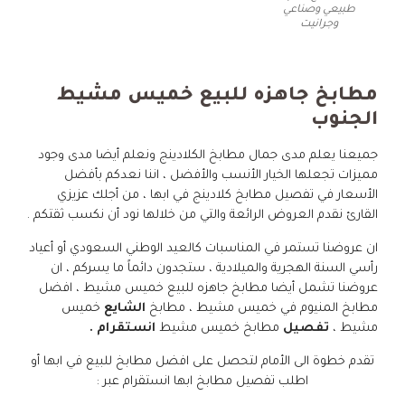
طبيعي وصناعي
وجرانيت
مطابخ جاهزه للبيع خميس مشيط
الجنوب
جميعنا يعلم مدى جمال مطابخ الكلادينج ونعلم أيضا مدى وجود
مميزات تجعلها الخيار الأنسب والأفضل ، اننا نعدكم بأفضل
الأسعار في تفصيل مطابخ كلادينج في ابها ، من أجلك عزيزي
القارئ نقدم العروض الرائعة والتي من خلالها نود أن نكسب ثقتكم .
ان عروضنا تستمر في المناسبات كالعيد الوطني السعودي أو أعياد
رأسي السنة الهجرية والميلادية ، ستجدون دائماً ما يسركم ، ان
عروضنا تشمل أيضا مطابخ جاهزه للبيع خميس مشيط ، افضل
مطابخ المنيوم في خميس مشيط ،
مطابخ
الشايع
خميس
مشيط ،
تفصيل
مطابخ خميس مشيط
انستقرام .
تقدم خطوة الى الأمام لتحصل على افضل مطابخ للبيع في ابها أو
اطلب تفصيل مطابخ ابها انستقرام عبر :