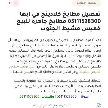
تفصيل مطابخ
141
تفصيل مطابخ كلادينج في ابها
05111528300 مطابخ جاهزه للبيع
خميس مشيط الجنوب
تعد أهمية المطابخ بالأخص في الجنوب من الضروريات التي لابد أن
يقوم العديد من الناس بالإعتناء بتفاصيلها ، إننا في مطابخ رونق
أبهى – عالم الجودة لأرقى المطابخ ، نوفر كافة انواع المطابخ بعدة
اشكال وانواع وصناعات ، لدينا فريق متخصص في تفصيل مطابخ
كلادينج في ابها ، تفصيل مطابخ المنيوم صاج وكلادينج رخام
طبيعي وصناعي وجرانيت ، علاوة على ذلك فإن
فني تركيب مطابخ
خميس مشيط
يوفر افضل مطابخ جاهزه للبيع خميس مشيط .
خدماتنا تستحق التجربة سيما وأن اسعارنا جداً مقبولة وتناسب
امكانياتكم ، يمكنك الأن طلب خدماتنا لتشعر بالفرق وذلك عن
طريق الإتصال بنا أو مراسلتنا على الوتساب :
جــوال:
05111528300
|
واتساب:
05111528300