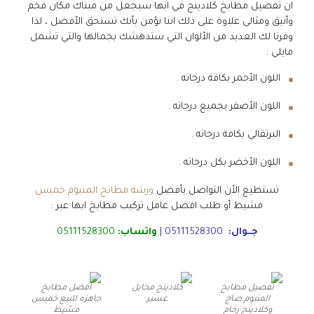
ان تفصيل مطابخ كلادينج في ابها سيجعل من مبناك مكان فخم
وأنيق ومثالي علاوة على ذلك اننا نؤمن بأنك تستحق الأفضل ، لذا
وفرنا لك العديد من الألوان التي ستدهشك بجمالها والتي تشمل
مايلي :
اللون الأحمر بكافة درجاته .
اللون الأصفر بجميع درجاته .
البرتقالي بكافة درجاته .
اللون الأخضر بكل درجاته .
تستطيع الأن التواصل بأفضل
ورشة مطابخ المنيوم خميس
مشيط أو طلب افضل عامل تركيب مطابخ ابها عبر :
جــوال:
05111528300
|
واتساب:
05111528300
تفصيل مطابخ
كلادينج محايل
افضل مطابخ
المنيوم صاج
عسير
جاهزه للبيع خميس
وكلادينج رخام
مشيط