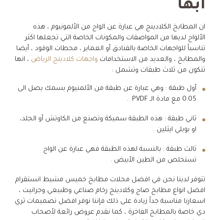
ابها
ان المطابخ الكلادينج هي عبارة عن الواح من الألمونيوم ، هذه
الألواح لديها من المواصفات والمكونات الخاصة التي تجعلها اكثر
تناسباً للواجهات الخاصة بالفنادق أو العماير ، محطات الوقود ، أيضا
والمطابخ ، والعديد من الاستخدامات
واجهات كلادينج الرياض
، انها
تتكون من ثلاث طبقات وتشمل :
أول طبقة : وهي عبارة عن طبقة من الألمنيوم بسمك يصل الى
0.05 مع مادة الـ PVDF .
ثاني طبقة : هذه الطبقة سميكة وتصنع من الكاوتش أو الجلد،
او بويلي ايثلين .
ثالث طبقة : بالنسبة لهذه الطبقة فهي عبارة عن الواح
تستخلص من الطين الأبيض .
تتوفر لدينا نحن في افضل محلات مطابخ خميس مشيط انستقرام
افضل انواع مطابخ صاج وكلادينج رخام صناعي وطبيعي وجرانيت ،
اسعارنا مناسبة جداً زيادة على ذلك فإننا نوفر افضل تصميمات ثري
دي خاصة بالمطابخ الفاخرة ، كما نقدم عروض رائعة لأصحاب