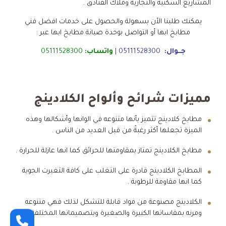
المشاريع السكنيه والتجارية وملاك الفنادق .
يمكنك طلبنا الأن بسهولة والحصول على خدمات افضل فني
مطابخ ابها أو التواصل بوحدة صيانة مطابخ ابها عبر :
جــوال:
05111528300
|
واتساب:
05111528300
مميزات شرائح وألواح الكلادينج
مطابخ كلادينج تتميز بأنها متنوعه في الوانها وأشكالها وهذه
الميزة تجعلها أكثر رغبةً من قبل العديد من الناس .
مطابخ الكلادينج تمتاز بمقاومتها للحرائق كما انها عازلة للحرارة .
المطابخ الكلادينج قادرة على التغلب على كافة التغيرت الجوية
كما انها مقاومة للرطوبة .
الكلادينج مصنوعة من مواد قابلة للتشكل لذلك فهي متنوعه
ومرنه بمقاساتها الكبيرة والصغيرة وبتصميماتها المختلفة .